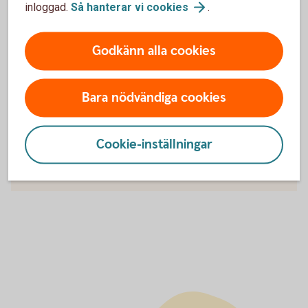
inloggad.
Så hanterar vi
cookies
.
Villkor Hemförsäkring (pdf)
Teckna
Hemförsäkring
Godkänn alla cookies
Bara nödvändiga cookies
För att se detta innehåll behöver du först
godkänna cookies för Funktioner, prestanda
och statistik.
Cookie-inställningar
Inställningar för cookies