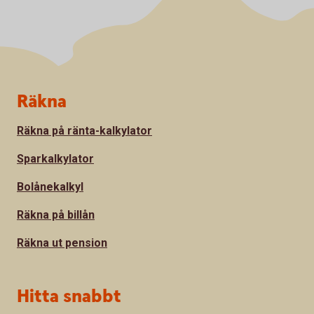
Sidfot
Räkna
Räkna på ränta-kalkylator
Sparkalkylator
Bolånekalkyl
Räkna på billån
Räkna ut pension
Hitta snabbt