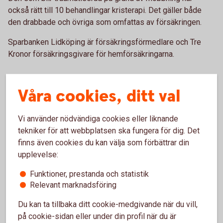
också rätt till 10 behandlingar kristerapi. Det gäller både
den drabbade och övriga som omfattas av försäkringen.
Sparbanken Lidköping är försäkringsförmedlare och Tre
Kronor försäkringsgivare för hemförsäkringarna.
Våra cookies, ditt val
Kontakt
Vi använder nödvändiga cookies eller liknande
Du är välkommen att ringa Tre Kronors support och anmäla
tekniker för att webbplatsen ska fungera för dig. Det
skada om ditt barn har blivit utsatt för mobbning.
finns även cookies du kan välja som förbättrar din
Telefontider måndag till fredag 08.00-17.00.
upplevelse:
Ring Tre Kronors support på 0771- 23 33 33
Funktioner, prestanda och statistik
Relevant marknadsföring
Du kan ta tillbaka ditt cookie-medgivande när du vill,
Läs mer om mobbingskyddet under punkt 1.9 i
på cookie-sidan eller under din profil när du är
hemförsäkringens försäkringsvillkor;