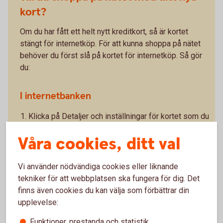
kort?
Om du har fått ett helt nytt kreditkort, så är kortet
stängt för internetköp. För att kunna shoppa på nätet
behöver du först slå på kortet för internetköp. Så gör
du:
I internetbanken
Klicka på Detaljer och inställningar för kortet som du
vill använda på nätet.
Våra cookies, ditt val
Under Kortinställningar – klicka på reglaget för
internetköp så det ändras till På.
Vi använder nödvändiga cookies eller liknande
tekniker för att webbplatsen ska fungera för dig. Det
I vår app
finns även cookies du kan välja som förbättrar din
Klicka på Kortinställningar/Internetköp.
upplevelse:
Klicka på reglaget för Internetköp så det ändras till
Funktioner, prestanda och statistik