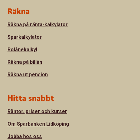
Sidfot
Räkna
Räkna på ränta-kalkylator
Sparkalkylator
Bolånekalkyl
Räkna på billån
Räkna ut pension
Hitta snabbt
Räntor, priser och kurser
Om Sparbanken Lidköping
Jobba hos oss