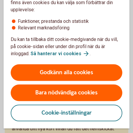
Tips!
finns även cookies du kan välja som förbättrar din
upplevelse:
Funktioner, prestanda och statistik
Relevant marknadsföring
Skaffa digital
plånbok
Du kan ta tillbaka ditt cookie-medgivande när du vill,
på cookie-sidan eller under din profil när du är
inloggad.
Så hanterar vi
cookies
.
Godkänn alla cookies
Vill du slippa ha med dig dina kort?
Bara nödvändiga cookies
Om du vill slippa ha med dig dina kort när du ska ut
och handla, så kan du lägga in dem i en digital
plånbok (Wallet). Då kan du enkelt betala med din
Cookie-inställningar
mobil, klocka eller andra accessoarer. Om du har ett
bankkort eller kreditkort hos oss kan du även börja
använda ditt nya kort innan du fått det hemskickat.