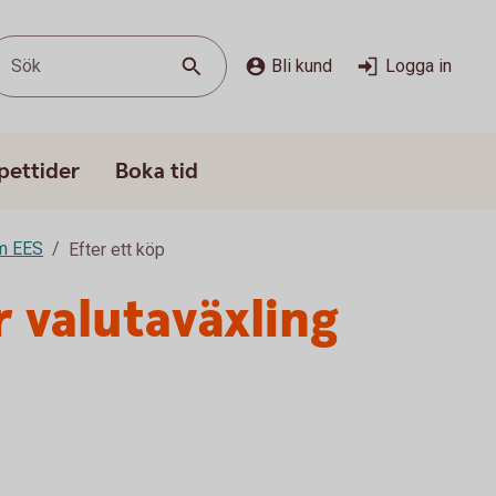
Sök
Bli kund
Logga in
pettider
Boka tid
om EES
Efter ett köp
r valutaväxling