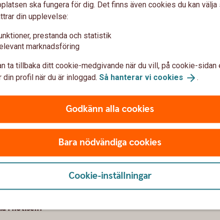
latsen ska fungera för dig. Det finns även cookies du kan välj
ttrar din upplevelse:
rttransaktioner i hela världen eller bara inom EES/EU?
unktioner, prestanda och statistik
elevant marknadsföring
n ta tillbaka ditt cookie-medgivande när du vill, på cookie-sidan 
 din profil när du är inloggad.
Så hanterar vi
cookies
.
drats?
Godkänn alla cookies
lingskursen jag fick på ett köp?
Bara nödvändiga cookies
n transaktion?
Cookie-inställningar
 endast ett kort ifall jag har flera kort?
a i notisen?