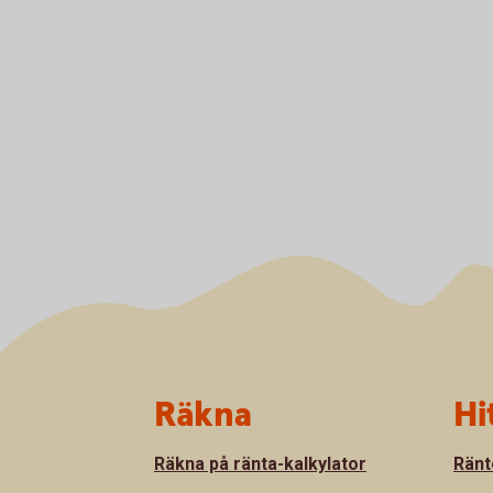
Sidfot
Räkna
Hi
Räkna på ränta-kalkylator
Ränt