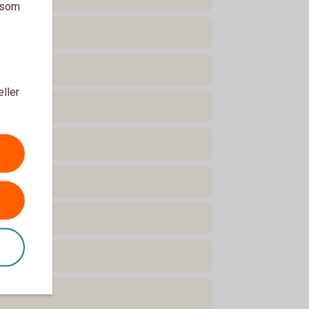
a som
eller