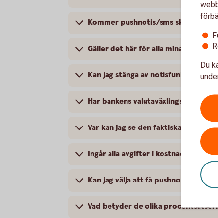
webbp
förbä
Kommer pushnotis/sms skickas för ko
F
R
Gäller det här för alla mina kort?
Du ka
Kan jag stänga av notisfunktionen?
under
Har bankens valutaväxlingspåslag än
Var kan jag se den faktiska valutaväx
Ingår alla avgifter i kostnaden för e
Kan jag välja att få pushnotis/sms för
Vad betyder de olika procentsatsern