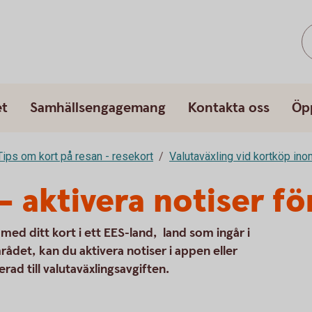
et
Samhällsengagemang
Kontakta oss
Öp
Tips om kort på resan - resekort
Valutaväxling vid kortköp in
– aktivera notiser fö
 med ditt kort i ett EES-land, land som ingår i
et, kan du aktivera notiser i appen eller
ad till valutaväxlingsavgiften.