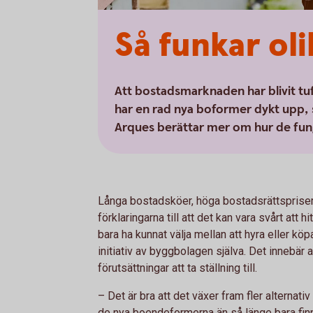
Så funkar ol
Att bostadsmarknaden har blivit tuf
har en rad nya boformer dykt upp, 
Arques berättar mer om hur de fun
Långa bostadsköer, höga bostadsrättspriser 
förklaringarna till att det kan vara svårt att h
bara ha kunnat välja mellan att hyra eller kö
initiativ av byggbolagen själva. Det innebär att
förutsättningar att ta ställning till.
– Det är bra att det växer fram fler altern
de nya boendeformerna än så länge bara fin