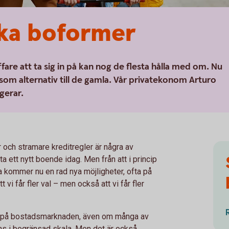
ika boformer
fare att ta sig in på kan nog de flesta hålla med om. Nu
som alternativ till de gamla. Vår privatekonom Arturo
gerar.
och stramare kreditregler är några av
itta ett nytt boende idag. Men från att i princip
pa kommer nu en rad nya möjligheter, ofta på
 vi får fler val – men också att vi får fler
ativ på bostadsmarknaden, även om många av
ns i begränsad skala. Men det är också