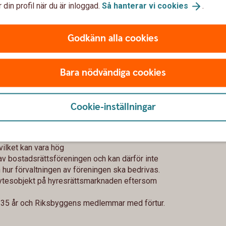
 din profil när du är inloggad.
Så hanterar vi
cookies
.
Godkänn alla cookies
s som fastighetsbolaget själva betalade för
Bara nödvändiga cookies
mentprisindex
akt hos en seriös hyresvärd.
Cookie-inställningar
vilket kan vara hög
av bostadsrättsföreningen och kan därför inte
 hur förvaltningen av föreningen ska bedrivas.
ytesobjekt på hyresrättsmarknaden eftersom
ill 35 år och Riksbyggens medlemmar med förtur.