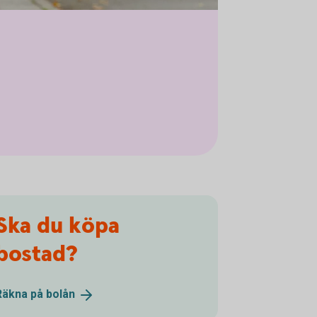
Ska du köpa
bostad?
Räkna på
bolån