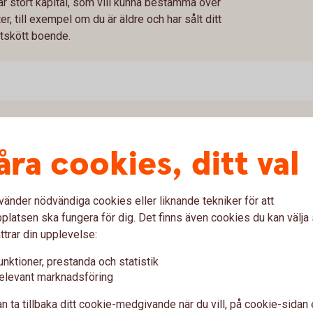
r stort kapital, som vill kunna bestämma över
r, till exempel om du är äldre och har sålt ditt
ttskött boende.
åra cookies, ditt val
är att du hyr en bostadsrätt av det
dshuset åt bostadsrättsföreningen.
 perioden lägenheten hyrs ut, vilket är max fem
vänder nödvändiga cookies eller liknande tekniker för att
latsen ska fungera för dig. Det finns även cookies du kan välj
ttrar din upplevelse:
tten till samma pris som fastighetsbolaget
tprisindex. Om du väljer att inte köpa förfaller
unktioner, prestanda och statistik
st tills vidare. Värt att veta är dock att du inte
elevant marknadsföring
på hyresmarknaden eftersom bostaden räknas
n ta tillbaka ditt cookie-medgivande när du vill, på cookie-sidan 