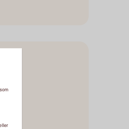
a som
eller