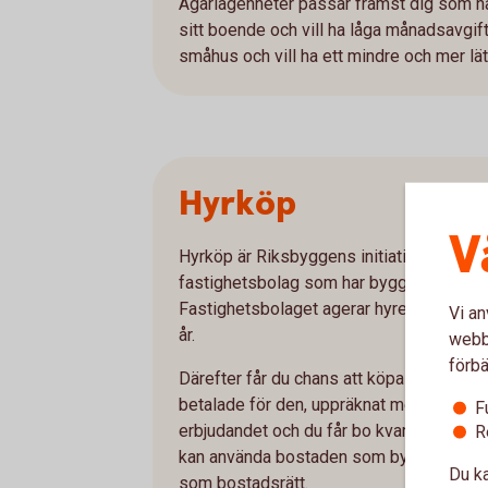
Ägarlägenheter passar främst dig som ha
sitt boende och vill ha låga månadsavgifte
småhus och vill ha ett mindre och mer lä
Hyrköp
V
Hyrköp är Riksbyggens initiativ och inneb
fastighetsbolag som har byggt flerbosta
Fastighetsbolaget agerar hyresvärd under
Vi an
år.
webbp
förbä
Därefter får du chans att köpa bostadsrä
betalade för den, uppräknat med konsumen
F
erbjudandet och du får bo kvar som hyresgä
R
kan använda bostaden som bytesobjekt 
Du ka
som bostadsrätt.