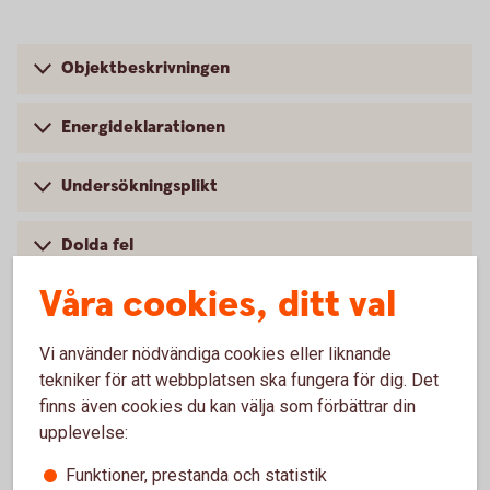
Objektbeskrivningen
Energideklarationen
Undersökningsplikt
Dolda fel
Våra cookies, ditt val
Att hålla koll på när du köper
Vi använder nödvändiga cookies eller liknande
bostadsrätt
tekniker för att webbplatsen ska fungera för dig. Det
finns även cookies du kan välja som förbättrar din
upplevelse:
Funktioner, prestanda och statistik
Bostadsföreningens ekonomi