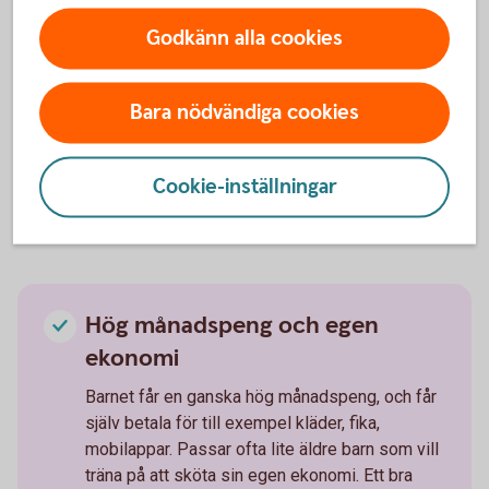
Baspeng med chans till
Godkänn alla cookies
extrapengar
Barnet får en baspeng, med chans till mer
Bara nödvändiga cookies
pengar genom att hjälpa till hemma. Kanske
städa badrummet, passa småsyskon eller laga
mat. Passar många barn i mellanstadieåldern.
Cookie-inställningar
Hög månadspeng och egen
ekonomi
Barnet får en ganska hög månadspeng, och får
själv betala för till exempel kläder, fika,
mobilappar. Passar ofta lite äldre barn som vill
träna på att sköta sin egen ekonomi. Ett bra