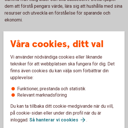
dem att förstå pengars värde, lära sig att hushålla med sina
resurser och utveckla en förståelse för sparande och
ekonomi.
Våra cookies, ditt val
Liten veckopeng för småköp
Vi använder nödvändiga cookies eller liknande
Barnet får ganska låg veckopeng för småköp,
tekniker för att webbplatsen ska fungera för dig. Det
men slipper betala för större saker som bio,
finns även cookies du kan välja som förbättrar din
kläder och fika. Passar ofta yngre barn som
upplevelse:
just har börjat få veckopeng och som ska träna
på att hantera den.
Funktioner, prestanda och statistik
Relevant marknadsföring
Du kan ta tillbaka ditt cookie-medgivande när du vill,
på cookie-sidan eller under din profil när du är
inloggad.
Så hanterar vi
cookies
.