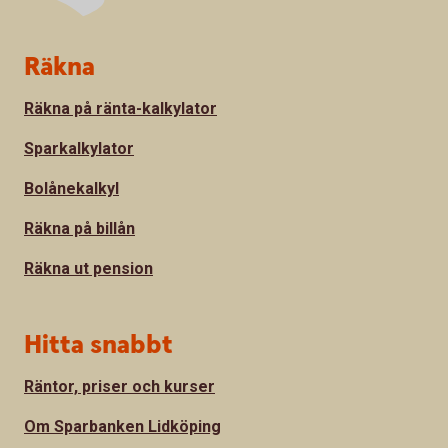
Sidfot
Räkna
Räkna på ränta-kalkylator
Sparkalkylator
Bolånekalkyl
Räkna på billån
Räkna ut pension
Hitta snabbt
Räntor, priser och kurser
Om Sparbanken Lidköping