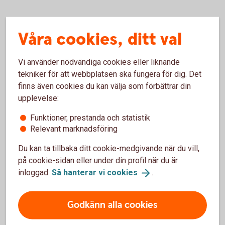
Våra cookies, ditt val
Fyra tips från vår
hållbarhetsekonom
Vi använder nödvändiga cookies eller liknande
tekniker för att webbplatsen ska fungera för dig. Det
Bestäm vad som är rättvist för er
finns även cookies du kan välja som förbättrar din
upplevelse:
Ska ni ha gemensam, delad eller en egen
variant utifrån era förutsättningar? Försök
Funktioner, prestanda och statistik
Relevant marknadsföring
diskutera er fram till en lösning som känns bra.
Och glöm inte hur ni ska hantera oförutsedda
Du kan ta tillbaka ditt cookie-medgivande när du vill,
händelser
på cookie-sidan eller under din profil när du är
Gör en budget
inloggad.
Så hanterar vi
cookies
.
Gör en budget och följ upp med jämna
mellanrum för att se att ni följer er plan. Spara
Godkänn alla cookies
alla kvitton under några månader för att få en
uppfattning om vilka utgifter ni har och vem