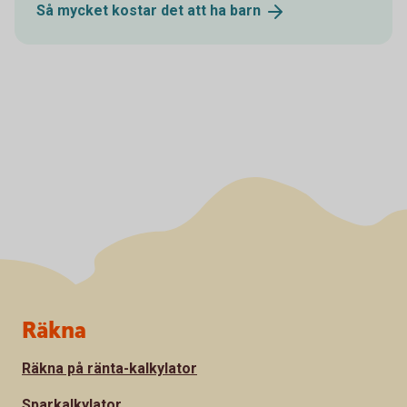
Så mycket kostar det att ha
barn
Sidfot
Räkna
Räkna på ränta-kalkylator
Sparkalkylator