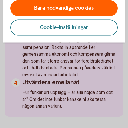
som oftast betalar vad.
Bara nödvändiga cookies
Inkludera sparande
Cookie-inställningar
Sparande brukar man dela in i tre delar: buffert
för oförutsedda utgifter, långsiktigt sparande
samt pension. Räkna in sparande i er
gemensamma ekonomi och kompensera gärna
den som tar större ansvar för föräldraledighet
och deltidsarbete. Pensionen påverkas väldigt
mycket av missad arbetstid.
Utvärdera emellanåt
Hur funkar ert upplägg – är alla nöjda som det
är? Om det inte funkar kanske ni ska testa
någon annan variant.