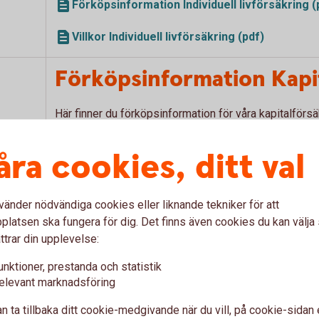
Förköpsinformation Individuell livförsäkring (
Villkor Individuell livförsäkring (pdf)
Förköpsinformation Kapi
Här finner du förköpsinformation för våra kapitalför
åra cookies, ditt val
För privatpersoner
Förköpsinformation Kapitalspar Depå, privatp
vänder nödvändiga cookies eller liknande tekniker för att
latsen ska fungera för dig. Det finns även cookies du kan välj
För företag
ttrar din upplevelse:
unktioner, prestanda och statistik
Förköpsinformation Företagskapital Depå, fö
elevant marknadsföring
Förköpsinformation Direktpension Depå, före
n ta tillbaka ditt cookie-medgivande när du vill, på cookie-sidan 