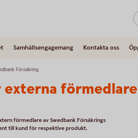
et
Samhällsengagemang
Kontakta oss
Öp
edbank Försäkring
 externa förmedlare
är extern förmedlare av Swedbank Försäkrings
nt till kund för respektive produkt.