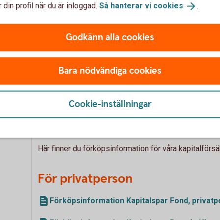
 din profil när du är inloggad.
Så hanterar vi
cookies
.
Villkor
Godkänn alla cookies
Här finns senaste villkoret för Kapitalförsäkring Depå
när försäkringen tecknades. Teckningsdatum framgår
Bara nödvändiga cookies
Villkor Kapitalförsäkring Depå (pdf)
Cookie-inställningar
Förköpsinformation Kapi
Här finner du förköpsinformation för våra kapitalförs
För privatperson
Förköpsinformation Kapitalspar Fond, privatp