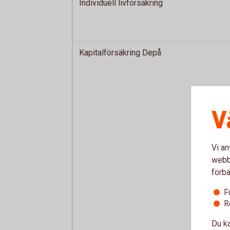
Individuell livförsäkring
Kapitalförsäkring Depå
V
Vi an
webbp
förbä
F
R
Du ka