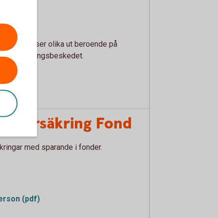
. Villkoren ser olika ut beroende på
 av försäkringsbeskedet.
talförsäkring Fond
äkringar med sparande i fonder.
erson (pdf)