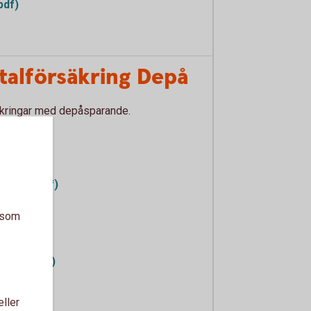
pdf)
talförsäkring Depå
säkringar med depåsparande.
erson (pdf)
a som
retag (pdf)
tag (pdf)
eller