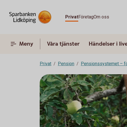
Privat
Företag
Om oss
Meny
Våra tjänster
Händelser i liv
Privat
Pension
Pensionssystemet – fö