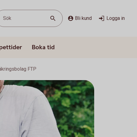
Sök
Bli kund
Logga in
pettider
Boka tid
säkringsbolag FTP