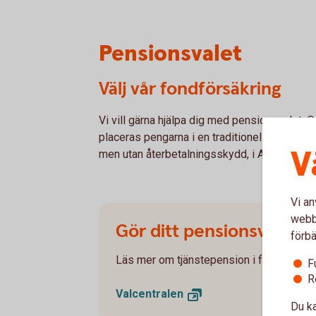
Pensionsvalet
Välj vår fondförsäkring
Vi vill gärna hjälpa dig med pensionsvalet. O
placeras pengarna i en traditionell pension
V
men utan återbetalningsskydd, i Alecta.
Vi an
webbp
Gör ditt pensionsval
förbä
Läs mer om tjänstepension i försäkringsb
F
R
Valcentralen
Du ka