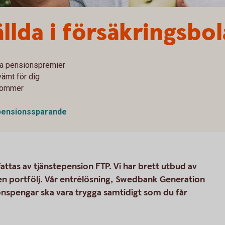
llda i försäkringsbo
ina pensionspremier
vämt för dig
 kommer
 pensionssparande
ttas av tjänstepension FTP. Vi har brett utbud av
gen portfölj. Vår entrélösning, Swedbank Generation
sionspengar ska vara trygga samtidigt som du får