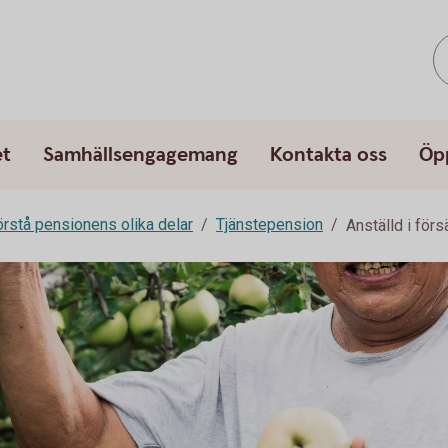
et
Samhällsengagemang
Kontakta oss
Öp
rstå pensionens olika delar
Tjänstepension
Anställd i för