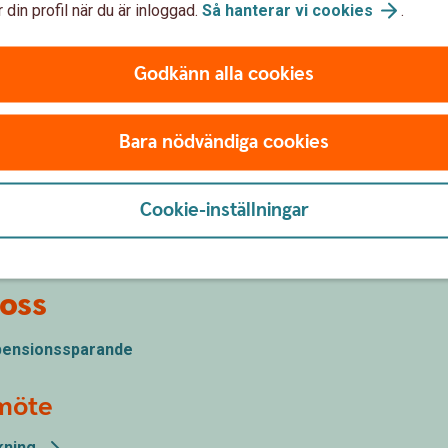
 din profil när du är inloggad.
Så hanterar vi
cookies
.
Godkänn alla cookies
Bara nödvändiga cookies
Kontakta oss
Cookie-inställningar
oss
 pensionssparande
smöte
kning