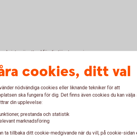
m du inte gör ett val för din tjänstepension,
sförsäkring med obligatoriskt familjeskydd
åra cookies, ditt val
vänder nödvändiga cookies eller liknande tekniker för att
latsen ska fungera för dig. Det finns även cookies du kan välj
ttrar din upplevelse:
ranschen och gör ditt val.
unktioner, prestanda och statistik
elevant marknadsföring
n ta tillbaka ditt cookie-medgivande när du vill, på cookie-sidan 