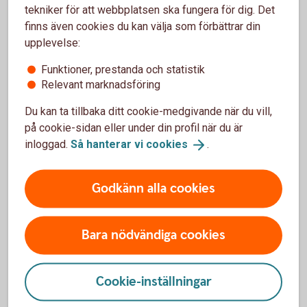
tekniker för att webbplatsen ska fungera för dig. Det
Prata pension med oss
finns även cookies du kan välja som förbättrar din
upplevelse:
Ring 0510-54 55 00 vid frågor om
pensionssparande
Funktioner, prestanda och statistik
Relevant marknadsföring
Boka tid för rådgivningsmöte
Du kan ta tillbaka ditt cookie-medgivande när du vill,
på cookie-sidan eller under din profil när du är
Boka tid för rådgivning i vår
onlinebokning
inloggad.
Så hanterar vi
cookies
.
Godkänn alla cookies
Vilket avtalsområde tillhör du?
Bara nödvändiga cookies
Så placeras din tjänstepension
Cookie-inställningar
Privatanställd arbetare SAF-LO