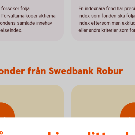
 försöker följa
En indexnära fond har prec
 Förvaltarna köper aktierna
index som fonden ska följa
t fondens samlade innehav
index eftersom man exklude
relseindex.
eller andra kriterier som 
fonder från Swedbank Robur
arje
I