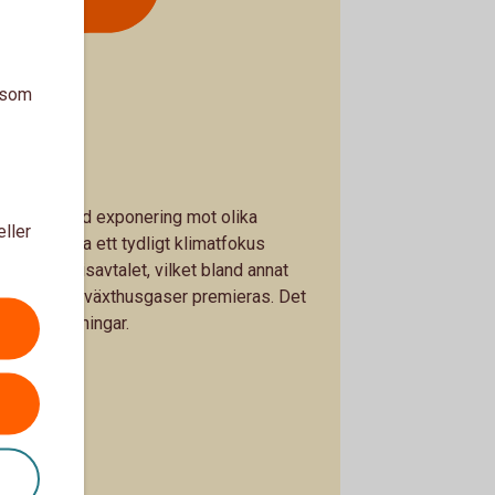
a som
dig en bred exponering mot olika
eller
ar fonderna ett tydligt klimatfokus
je med Parisavtalet, vilket bland annat
 utsläpp av växthusgaser premieras. Det
lika inriktningar.
 Markets