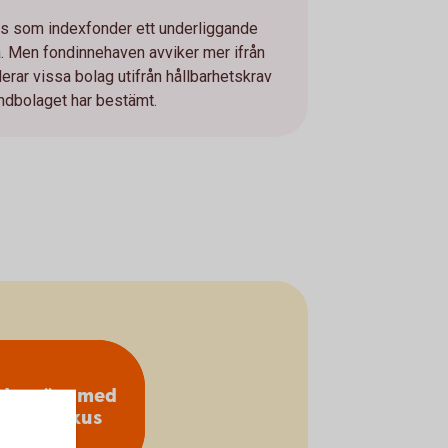
is som indexfonder ett underliggande
. Men fondinnehaven avviker mer ifrån
rar vissa bolag utifrån hållbarhetskrav
fondbolaget har bestämt.
ndexnära med
klimatfokus