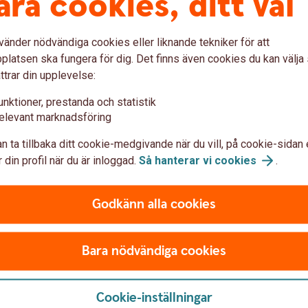
åra cookies, ditt val
vänder nödvändiga cookies eller liknande tekniker för att
latsen ska fungera för dig. Det finns även cookies du kan välj
ttrar din upplevelse:
Access Edge
unktioner, prestanda och statistik
elevant marknadsföring
m möjligt efterlikna
Access Edge-fonderna ger 
n ta tillbaka ditt cookie-medgivande när du vill, på cookie-sidan 
ktive fond ska följa. Med
aktiemarknader. Samtidigt h
 din profil när du är inloggad.
Så hanterar vi
cookies
.
g till en av marknadens
genom att de förvaltas i lin
ektionens medianavgifter
innebär att bolag med låga
 2025-05-06.
finns sex olika fonder med o
Godkänn alla cookies
Access Edge USA
Access Edge Global
Bara nödvändiga cookies
Access Edge Europe
Access Edge Japan
Access Edge Sweden
Cookie-inställningar
Access Edge Emerging