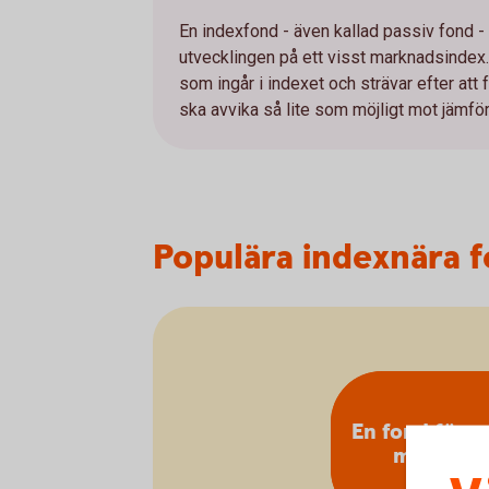
En indexfond - även kallad passiv fond -
utvecklingen på ett visst marknadsindex.
som ingår i indexet och strävar efter at
ska avvika så lite som möjligt mot jämfö
Populära indexnära 
En fond för v
marknad