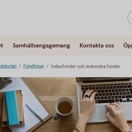
et
Samhällsengagemang
Kontakta oss
Öp
dskolan
Fondtyper
Indexfonder och indexnära fonder