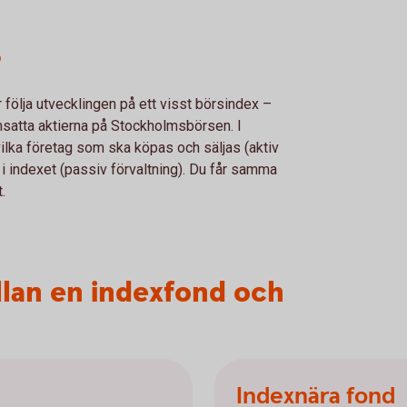
?
följa utvecklingen på ett visst börsindex –
atta aktierna på Stockholmsbörsen. I
r vilka företag som ska köpas och säljas (aktiv
 i indexet (passiv förvaltning). Du får samma
t.
llan en indexfond och
Indexnära fond