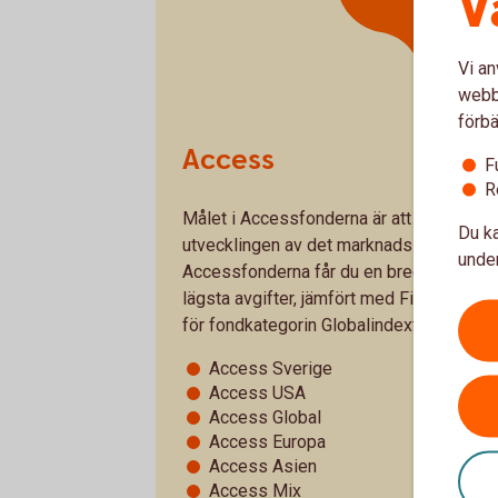
V
Vi an
webbp
förbä
Access
F
R
Målet i Accessfonderna är att så långt so
Du ka
utvecklingen av det marknadsindex respe
under
Accessfonderna får du en bred exponerin
lägsta avgifter, jämfört med Finansinsp
för fondkategorin Globalindexfonder per
Access Sverige
Access USA
Access Global
Access Europa
Access Asien
Access Mix