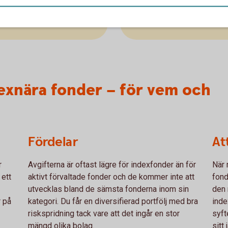
utveckling
Swedbank Robur Access
exnära fonder – för vem och
Fördelar
At
r
Avgifterna är oftast lägre för indexfonder än för
När 
 ett
aktivt förvaltade fonder och de kommer inte att
fond
utvecklas bland de sämsta fonderna inom sin
den 
r på
kategori. Du får en diversifierad portfölj med bra
inde
riskspridning tack vare att det ingår en stor
syft
mängd olika bolag.
sitt