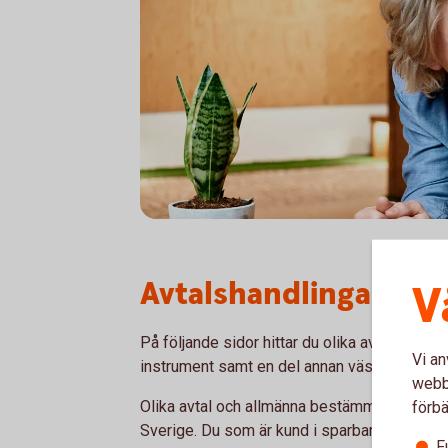
Avtalshandlingar
V
På följande sidor hittar du olika avtal och al
Vi an
instrument samt en del annan väsentlig info
webbp
Olika avtal och allmänna bestämmelser gälle
förbä
Sverige. Du som är kund i sparbank hänvisas
F