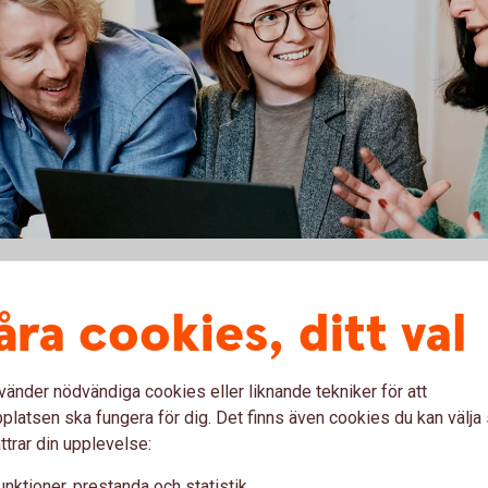
åra cookies, ditt val
lmänna villkor för handel med finansiella
vänder nödvändiga cookies eller liknande tekniker för att
rmation kring värdepapperstjänster.
latsen ska fungera för dig. Det finns även cookies du kan välj
r beroende på om du är kund i eller utanför
ttrar din upplevelse:
 även till aktuell sparbanks hemsida.
unktioner, prestanda och statistik