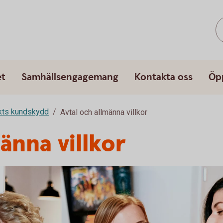
et
Samhällsengagemang
Kontakta oss
Öp
rkts kundskydd
Avtal och allmänna villkor
änna villkor