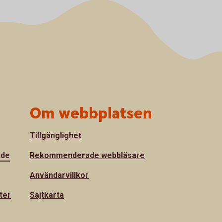
Om webbplatsen
Tillgänglighet
nde
Rekommenderade webbläsare
Användarvillkor
ter
Sajtkarta