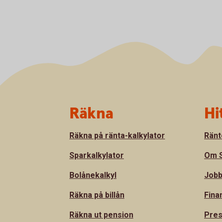
Sidfot
Räkna
Hi
Räkna på ränta-kalkylator
Ränt
Sparkalkylator
Om S
Bolånekalkyl
Jobb
Räkna på billån
Fina
Räkna ut pension
Pre