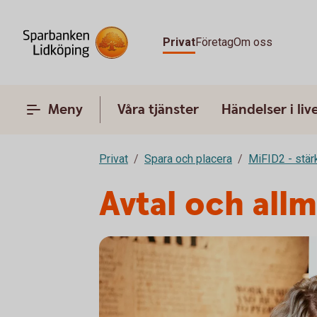
Privat
Företag
Om oss
Meny
Våra tjänster
Händelser i liv
Privat
Spara och placera
MiFID2 - stä
Avtal och allm