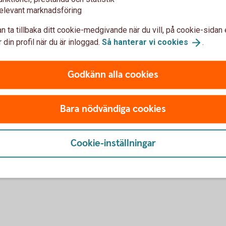
elevant marknadsföring
 Sverige
(some documents are also
n ta tillbaka ditt cookie-medgivande när du vill, på cookie-sidan 
 din profil när du är inloggad.
Så hanterar vi
cookies
.
Godkänn alla cookies
 general terms and conditions for trading in
er essential information regarding investment
Bara nödvändiga cookies
 contact your savings bank.
Cookie-inställningar
 of Swedbank's branch in
Norway