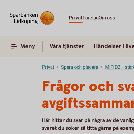
Privat
Företag
Om oss
Meny
Våra tjänster
Händelser i liv
Privat
Spara och placera
MiFID2 - stä
Frågor och sv
avgiftssamman
Här hittar du svar på några av de vanli
svaret du söker så titta gärna på exem