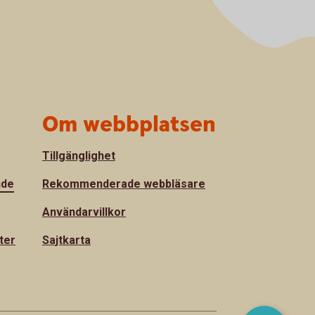
Om webbplatsen
Tillgänglighet
nde
Rekommenderade webbläsare
Användarvillkor
ter
Sajtkarta