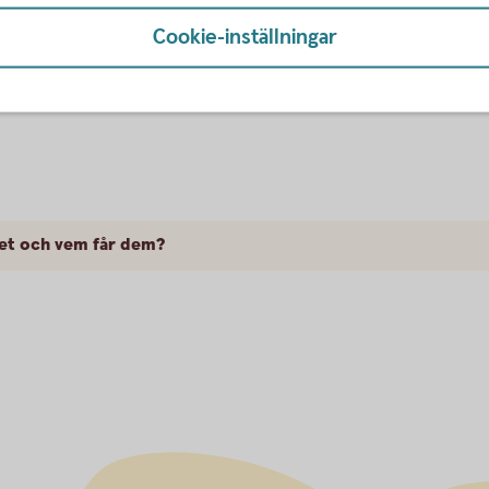
Cookie-inställningar
d” och en ”avgift”? Är inte allt bara ”kostnader”?
 det och vem får dem?