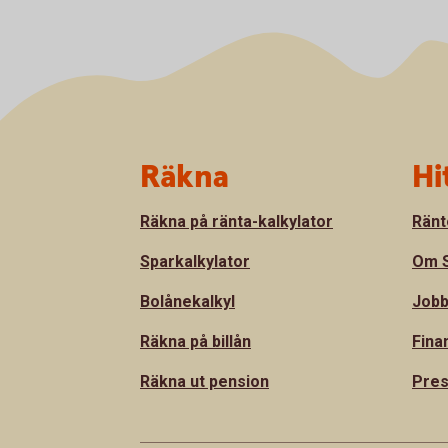
Sidfot
Räkna
Hi
Räkna på ränta-kalkylator
Ränt
Sparkalkylator
Om S
Bolånekalkyl
Jobb
Räkna på billån
Fina
Räkna ut pension
Pre