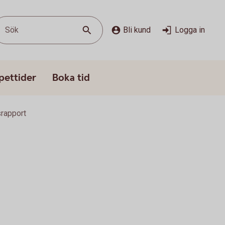
Sök
Bli kund
Logga in
pettider
Boka tid
srapport