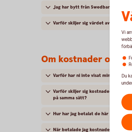
Jag har bytt från Swedbank till en s
V
Varför skiljer sig värdet av innehav 
Vi an
webbp
förbä
Om kostnader och av
F
R
Varför har ni inte visat mina kostnad
Du ka
under
Varför skiljer sig kostnaderna i den
på samma sätt?
Hur har jag betalat de här avgiftern
När betalade jag kostnaderna för f