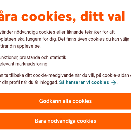
parbank (eller tvärt om), hur ser rapporten ut för mig?
åra cookies, ditt val
mellan olika rapporter jag får från banken?
vänder nödvändiga cookies eller liknande tekniker för att
latsen ska fungera för dig. Det finns även cookies du kan välj
ttrar din upplevelse:
gifter
unktioner, prestanda och statistik
elevant marknadsföring
er tidigare?
n ta tillbaka ditt cookie-medgivande när du vill, på cookie-sidan 
 din profil när du är inloggad.
Så hanterar vi
cookies
.
 här sammanställningen jämfört med årsbeskedet för fonder ell
Godkänn alla cookies
a som står i rapporten?
Bara nödvändiga cookies
onderna?