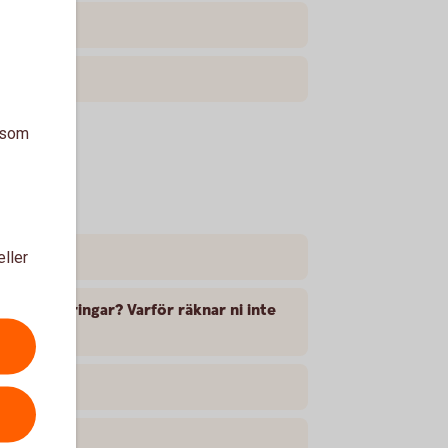
a som
eller
er försäkringar? Varför räknar ni inte