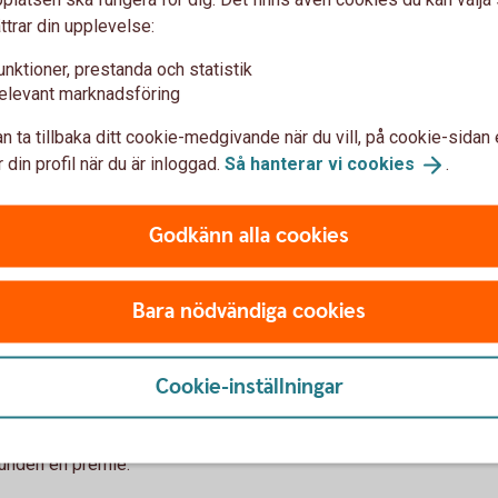
ttrar din upplevelse:
Vid handel med utländska 
unktioner, prestanda och statistik
valutaderivat som till exe
wap
elevant marknadsföring
mer om dessa:
n ta tillbaka ditt cookie-medgivande när du vill, på cookie-sidan 
Valutatermin
aswap så vet kunden exakt vad
 din profil när du är inloggad.
Så hanterar vi
cookies
.
Valutaswap
utarisk under löptiden.
Valutaoption
av så har kunden ett bindande
Godkänn alla cookies
r förlust.
Bara nödvändiga cookies
räkna sig positiva
Cookie-inställningar
äkring. Skulle underliggande
eter mot banken.
kunden en premie.