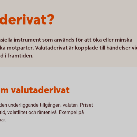
aderivat?
siella instrument som används för att öka eller minska
a motparter. Valutaderivat är kopplade till händelser vi
od i framtiden.
m valutaderivat
 den underliggande tillgången, valutan. Priset
id, volatilitet och räntenivå. Exempel på
ar.