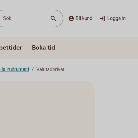
Sök
Bli kund
Logga in
pettider
Boka tid
lla instrument
Valutaderivat