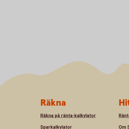
Sidfot
Räkna
Hi
Räkna på ränta-kalkylator
Ränt
Sparkalkylator
Om S