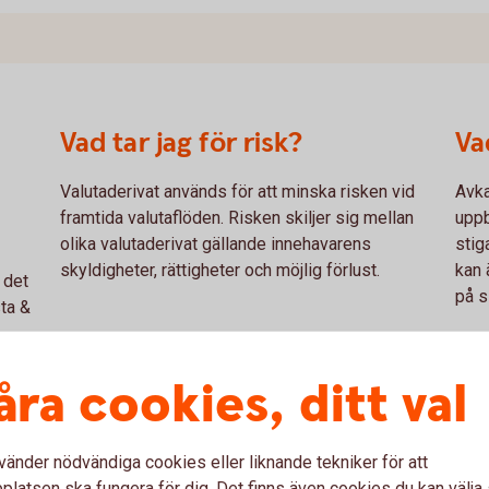
Vad tar jag för risk?
Va
Valutaderivat används för att minska risken vid
Avka
framtida valutaflöden. Risken skiljer sig mellan
uppb
olika valutaderivat gällande innehavarens
stig
skyldigheter, rättigheter och möjlig förlust.
kan 
 det
på s
ta &
Aff
åra cookies, ditt val
med
vänder nödvändiga cookies eller liknande tekniker för att
Valutaderivat
latsen ska fungera för dig. Det finns även cookies du kan välj