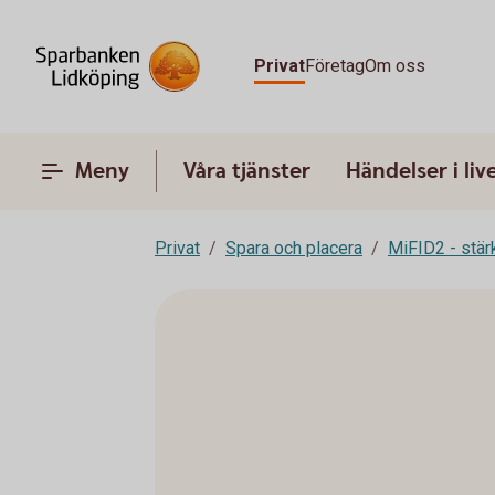
Privat
Företag
Om oss
Meny
Våra tjänster
Händelser i liv
Privat
Spara och placera
MiFID2 - stä