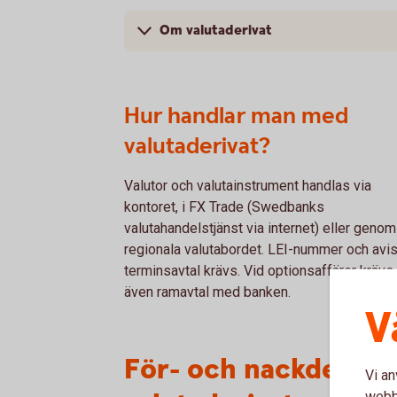
Om valutaderivat
Hur handlar man med
valutaderivat?
Valutor och valutainstrument handlas via
kontoret, i FX Trade (Swedbanks
valutahandelstjänst via internet) eller genom
regionala valutabordet. LEI-nummer och avis
terminsavtal krävs. Vid optionsaffärer krävs
även ramavtal med banken.
V
För- och nackdelar 
Vi an
webbp