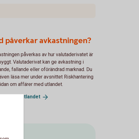
d påverkar avkastningen?
stningen påverkas av hur valutaderivatet är
yggt. Valutaderivat kan ge avkastning i
ande, fallande eller oförändrad marknad. Du
även läsa mer under avsnittet Riskhantering
idan om affärer med utlandet.
ärer med
utlandet
a som