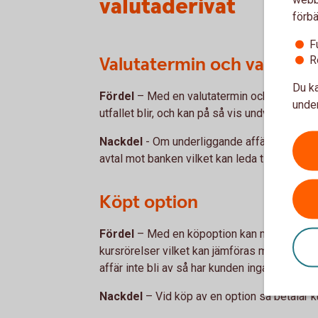
valutaderivat
förbä
F
Valutatermin och valutas
R
Du ka
Fördel
– Med en valutatermin och en valut
under
utfallet blir, och kan på så vis undvika en val
Nackdel
- Om underliggande affär inte blir 
avtal mot banken vilket kan leda till vinst elle
Köpt option
Fördel
– Med en köpoption kan man tillgodo
kursrörelser vilket kan jämföras med en förs
affär inte bli av så har kunden inga skyldigh
Nackdel
– Vid köp av en option så betalar 