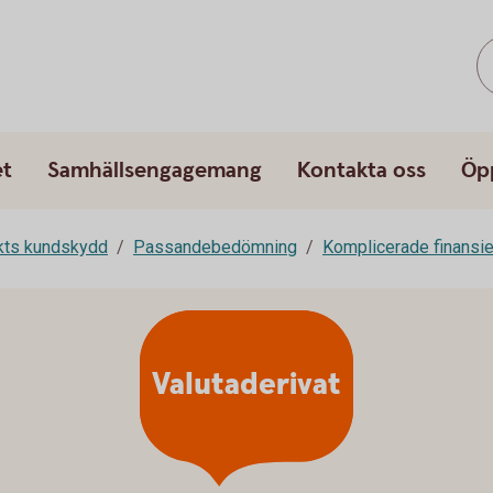
et
Samhällsengagemang
Kontakta oss
Öp
rkts kundskydd
Passandebedömning
Komplicerade finansie
Valutaderivat