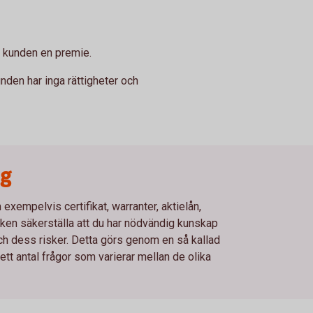
er kunden en premie.
unden har inga rättigheter och
ng
xempelvis certifikat, warranter, aktielån,
en säkerställa att du har nödvändig kunskap
och dess risker. Detta görs genom en så kallad
t antal frågor som varierar mellan de olika