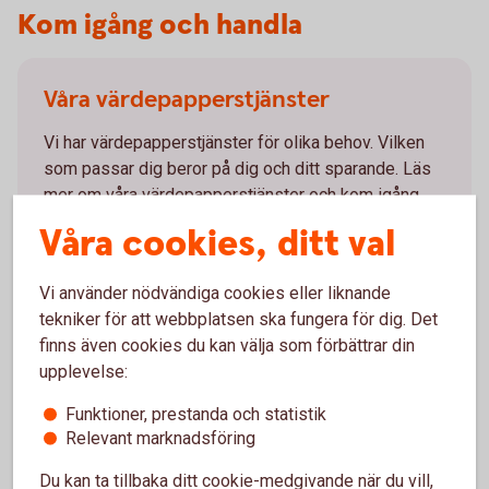
Kom igång och handla
Våra värdepapperstjänster
Vi har värdepapperstjänster för olika behov. Vilken
som passar dig beror på dig och ditt sparande. Läs
mer om våra värdepapperstjänster och kom igång.
Våra cookies, ditt val
Våra
värdepapperstjänster
Vi använder nödvändiga cookies eller liknande
tekniker för att webbplatsen ska fungera för dig. Det
finns även cookies du kan välja som förbättrar din
upplevelse:
Så handlar du värdepapper
Funktioner, prestanda och statistik
Du kan köpa värdepapper på flera olika sätt. Handla
Relevant marknadsföring
värdepapper enkelt i internetbanken eller vår app. Du
Du kan ta tillbaka ditt cookie-medgivande när du vill,
kan även ringa vårt kundcenter eller besöka ett