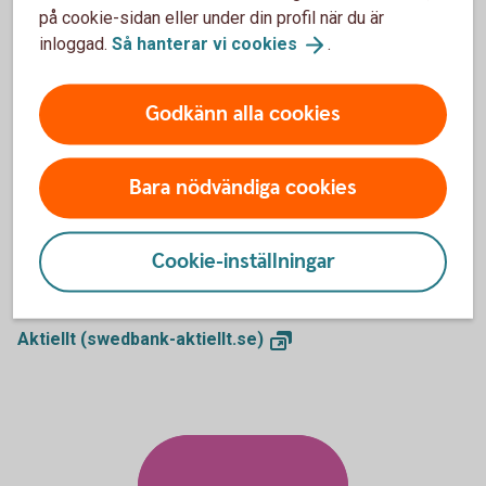
på cookie-sidan eller under din profil när du är
kontor.
inloggad.
Så hanterar vi
cookies
.
Så handlar du
värdepapper
Godkänn alla cookies
Bara nödvändiga cookies
Aktiellt
Dagliga bolagsanalyser, börskommentarer,
Cookie-inställningar
aktierekommendationer, förvaltarkommentarer och tips runt
pension och privatekonomi.
Aktiellt
(swedbank-aktiellt.se)