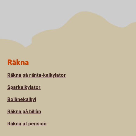
Sidfot
Räkna
Räkna på ränta-kalkylator
Sparkalkylator
Bolånekalkyl
Räkna på billån
Räkna ut pension