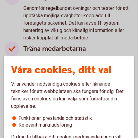
Genomför regelbundet övningar och tester för att
upptäcka möjliga svagheter kopplade till
företagets säkerhet. Det kan avse IT-system,
hantering av viktig och känslig information eller
risker kopplat till medarbetare
Träna medarbetarna
Utbilda dina medarbetare regelbundet i era
Våra cookies, ditt val
kontrollprocesser. Både för att alla ska veta hur de
ska agera i vissa situationer, och risker de bör vara
extra uppmärksamma på. Särskilt om de innehar
Vi använder nödvändiga cookies eller liknande
känsliga positioner med större befogenhet. Till
tekniker för att webbplatsen ska fungera för dig. Det
exempel Ekonomi- eller IT-personal.
finns även cookies du kan välja som förbättrar din
upplevelse:
Om det ändå händer - spara
underlag
Funktioner, prestanda och statistik
Relevant marknadsföring
Om företaget trots allt blir utsatt, kontakta
omgående banken och informera vad som hänt.
Du kan ta tillbaka ditt cookie-medgivande när du vill,