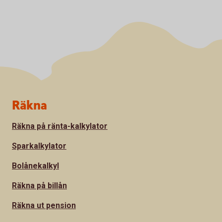
Sidfot
Räkna
Räkna på ränta-kalkylator
Sparkalkylator
Bolånekalkyl
Räkna på billån
Räkna ut pension