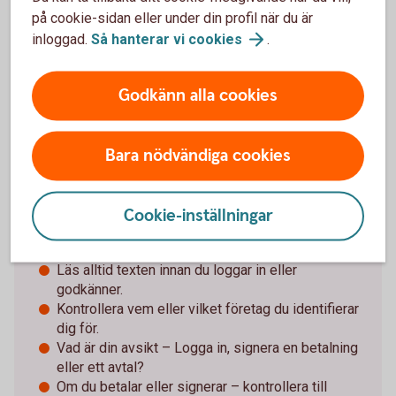
Särskilt om det försvunnit pengar. Spara och
på cookie-sidan eller under din profil när du är
dokumentera så mycket information som möjligt
inloggad.
Så hanterar vi
cookies
.
för att kunna överlämna till brottsutredande
myndigheter i jakten på förövarna.
Godkänn alla cookies
Bara nödvändiga cookies
Tips för Mobilt BankID och
säkerhetsdosan
Cookie-inställningar
Använd aldrig e-legitimation (Mobilt BankID) eller
säkerhetsdosan om någon oväntat kontaktar dig.
Läs alltid texten innan du loggar in eller
godkänner.
Kontrollera vem eller vilket företag du identifierar
dig för.
Vad är din avsikt – Logga in, signera en betalning
eller ett avtal?
Om du betalar eller signerar – kontrollera till