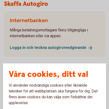
Skaffa Autogiro
Internetbanken
Många betalningsmottagare finns tillgängliga i
internetbanken eller via appen.
Logga in och teckna
autogiromedgivande
Våra cookies, ditt val
Betalningsmottagaren
Vi använder nödvändiga cookies eller liknande
Anslut dig till Autogiro genom att kontakta
tekniker för att webbplatsen ska fungera för dig. Det
betalningsmottagaren och meddela att du vill teckna
finns även cookies du kan välja som förbättrar din
autogiromedgivande.
upplevelse: