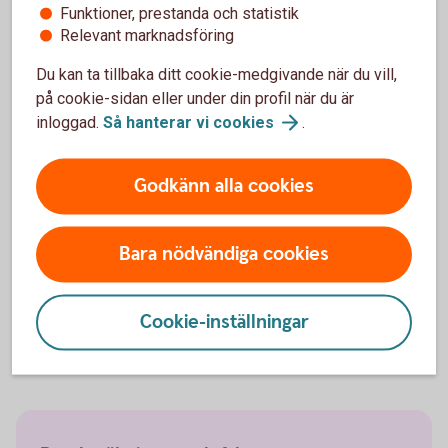
Funktioner, prestanda och statistik
Relevant marknadsföring
Du kan ta tillbaka ditt cookie-medgivande när du vill,
på cookie-sidan eller under din profil när du är
inloggad.
Så hanterar vi
cookies
.
Ring oss
Godkänn alla cookies
Öppet måndag-fredag 08.00-20.00, lördag-söndag
08.00-18.00 (stängt storhelger)
Bara nödvändiga cookies
Ring 0771-22 11 22
Logga in och aktivera
telefontjänst
Cookie-inställningar