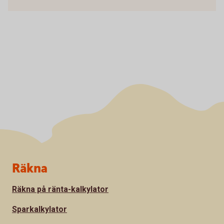
Sidfot
Räkna
Räkna på ränta-kalkylator
Sparkalkylator