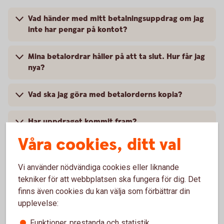
Vad händer med mitt betalningsuppdrag om jag
inte har pengar på kontot?
Mina betalordrar håller på att ta slut. Hur får jag
nya?
Vad ska jag göra med betalorderns kopia?
Har uppdraget kommit fram?
Våra cookies, ditt val
Jag har glömt att skriva under min betalorder.
Vi använder nödvändiga cookies eller liknande
tekniker för att webbplatsen ska fungera för dig. Det
finns även cookies du kan välja som förbättrar din
upplevelse:
Betala räkningar och fakturor
Funktioner, prestanda och statistik