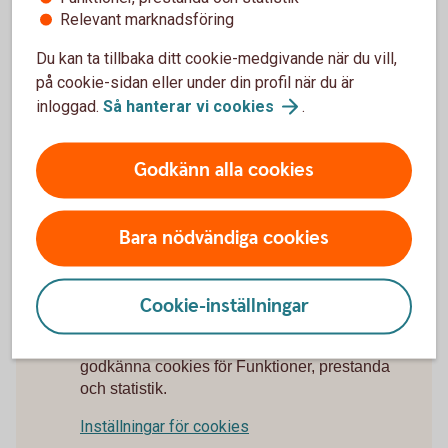
Relevant marknadsföring
Betala med autogiro
Du kan ta tillbaka ditt cookie-medgivande när du vill,
på cookie-sidan eller under din profil när du är
Betala med e-faktura
inloggad.
Så hanterar vi
cookies
.
Girobetalning Kuverttjänst
Godkänn alla cookies
Internetbetalning
Bara nödvändiga cookies
Cookie-inställningar
För att se detta innehåll behöver du först
godkänna cookies för Funktioner, prestanda
och statistik.
Inställningar för cookies