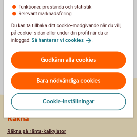
Tapster
Funktioner, prestanda och statistik
Relevant marknadsföring
Du kan ta tillbaka ditt cookie-medgivande när du vill,
på cookie-sidan eller under din profil när du är
inloggad.
Så hanterar vi
cookies
.
Godkänn alla cookies
Bara nödvändiga cookies
Cookie-inställningar
Sidfot
Räkna
Räkna på ränta-kalkylator