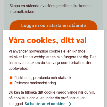
Skapa en stående överföring mellan olika konton i
internetbanken.
Logga in och starta en stående
överföring
Våra cookies, ditt val
Vi använder nödvändiga cookies eller liknande
tekniker för att webbplatsen ska fungera för dig. Det
finns även cookies du kan välja som förbättrar din
Ring oss
upplevelse:
Öppet måndag-fredag 08.00-20.00, lördag-söndag
Funktioner, prestanda och statistik
08.00-18.00 (stängt storhelger)
Relevant marknadsföring
Ring 0771-22 11 22 om stående överföring
Du kan ta tillbaka ditt cookie-medgivande när du vill,
Logga in och aktivera
telefontjänst
på cookie-sidan eller under din profil när du är
inloggad.
Så hanterar vi
cookies
.