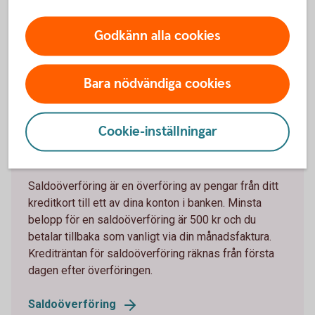
Godkänn alla cookies
Saldoöverföring – från kreditkort
Bara nödvändiga cookies
till konto
Cookie-inställningar
Saldoöverföring – vid flytt av minst
500 kr till konto
Saldoöverföring är en överföring av pengar från ditt
kreditkort till ett av dina konton i banken. Minsta
belopp för en saldoöverföring är 500 kr och du
betalar tillbaka som vanligt via din månadsfaktura.
Krediträntan för saldoöverföring räknas från första
dagen efter överföringen.
Saldoöverföring