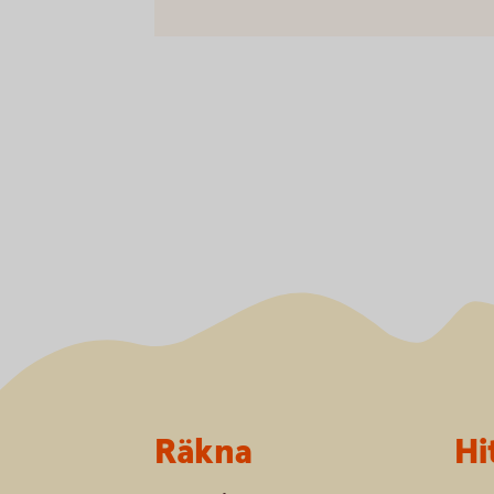
Sidfot
Räkna
Hi