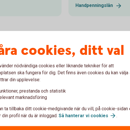
Handpenningslån
en mäklare?
åra cookies, ditt val
vänder nödvändiga cookies eller liknande tekniker för att
rån
latsen ska fungera för dig. Det finns även cookies du kan välj
ttrar din upplevelse:
 din bostad, från värdering tills att bostaden är
unktioner, prestanda och statistik
elevant marknadsföring
hetsbyran.com)
n ta tillbaka ditt cookie-medgivande när du vill, på cookie-sidan 
 din profil när du är inloggad.
Så hanterar vi
cookies
.