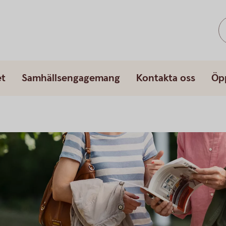
et
Samhällsengagemang
Kontakta oss
Öp