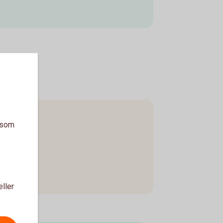
a som
eller