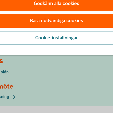
Godkänn alla cookies
Kontakta oss
Bara nödvändiga cookies
Cookie-inställningar
s
bolån
smöte
kning