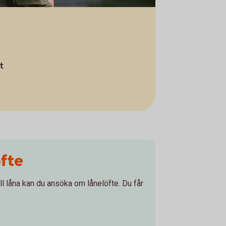
t
öfte
ll låna kan du ansöka om lånelöfte. Du får