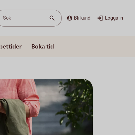
Sök
Bli kund
Logga in
pettider
Boka tid