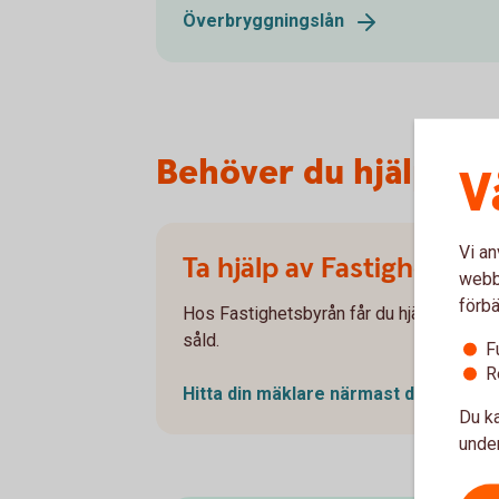
Överbryggningslån
Behöver du hjälp av 
V
Vi an
Ta hjälp av Fastighetsby
webbp
förbä
Hos Fastighetsbyrån får du hjälp att sälja
såld.
F
R
Hitta din mäklare närmast dig
(fastig
Du ka
under