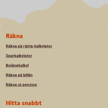
Sidfot
Räkna
Räkna på ränta-kalkylator
Sparkalkylator
Bolånekalkyl
Räkna på billån
Räkna ut pension
Hitta snabbt