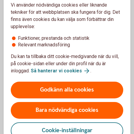
Vi använder nödvändiga cookies eller liknande
tekniker för att webbplatsen ska fungera för dig. Det
Vad täcker försäkringen?
finns även cookies du kan välja som förbättrar din
upplevelse:
Om olyckan skulle vara framme - vad täcks?
Funktioner, prestanda och statistik
Vid olycka - vad täcker hemförsäkringen
Relevant marknadsföring
Du kan ta tillbaka ditt cookie-medgivande när du vill,
på cookie-sidan eller under din profil när du är
inloggad.
Så hanterar vi cookies
.
Bra saker med hemförsäkringarna
Godkänn alla cookies
Bara nödvändiga cookies
Cookie-inställningar