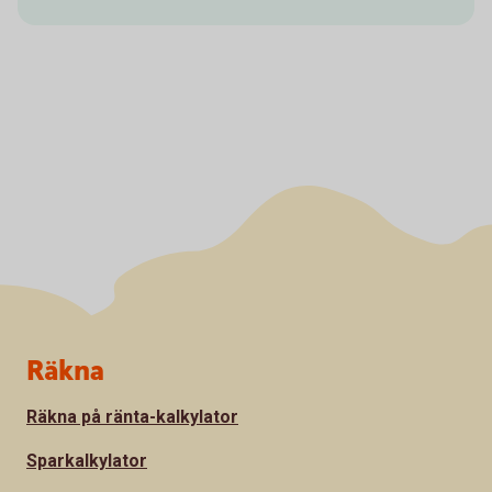
Sidfot
Räkna
Räkna på ränta-kalkylator
Sparkalkylator