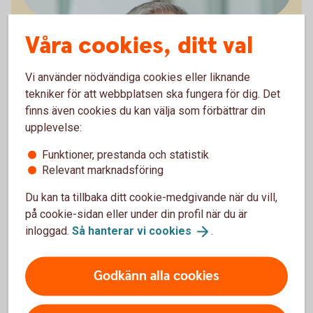
Våra cookies, ditt val
Arturo Arques
Privatekonom
Vi använder nödvändiga cookies eller liknande
tekniker för att webbplatsen ska fungera för dig. Det
finns även cookies du kan välja som förbättrar din
upplevelse:
Funktioner, prestanda och statistik
För att se detta innehåll behöver du först
Relevant marknadsföring
godkänna cookies för Funktioner, prestanda
och statistik.
Du kan ta tillbaka ditt cookie-medgivande när du vill,
på cookie-sidan eller under din profil när du är
Inställningar för cookies
inloggad.
Så hanterar vi
cookies
.
Godkänn alla cookies
Ladda ner checklistan