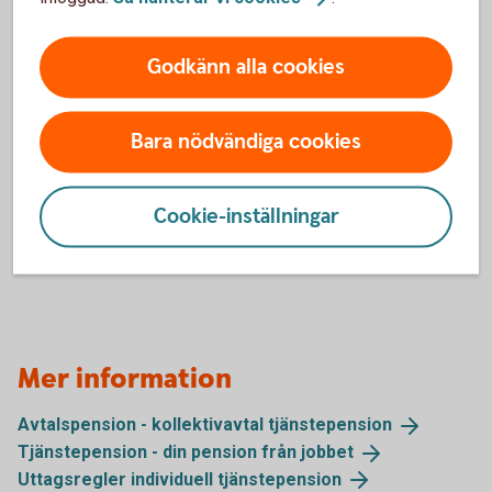
behöver ändring registreras via blankett
Paus i
pensionsutbetalning
som skickas till
Godkänn alla cookies
Swedbank Försäkring senast den 20:e månaden innan
pausen ska starta.
Bara nödvändiga cookies
Mer information om paus i utbetalning samt vanliga frågor
och svar finns på sidan
Cookie-inställningar
Pausa din
pensionsutbetalning
.
Mer information
Avtalspension - kollektivavtal
tjänstepension
Tjänstepension - din pension från
jobbet
Uttagsregler individuell
tjänstepension