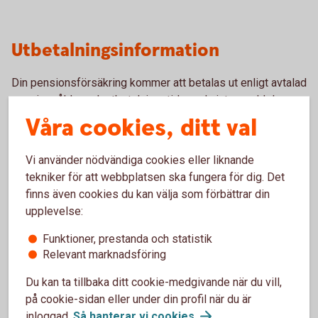
Utbetalningsinformation
Din pensionsförsäkring kommer att betalas ut enligt avtalad
pensionsålder och utbetalningstid om du inte meddelar
något annat. Tre månader innan pensionsålder får du en
Våra cookies, ditt val
förberedande utbetalningsinformation som informerar dig
om vilka val eller eventuella ändringar du kan göra. Det är
Vi använder nödvändiga cookies eller liknande
viktigt att du meddelar dina val senast en månad innan
tekniker för att webbplatsen ska fungera för dig. Det
pensionsålder. När pensionsutbetalningen påbörjats är
finns även cookies du kan välja som förbättrar din
möjligheten att göra ändringar begränsade.
upplevelse:
Funktioner, prestanda och statistik
Paus i pågående pensionsutbetalning
Relevant marknadsföring
Du kan enkelt pausa din pensionsutbetalning och även
Du kan ta tillbaka ditt cookie-medgivande när du vill,
förkorta, förlänga eller ta bort en pågående paus via
på cookie-sidan eller under din profil när du är
portalen
Mina
Försäkringar
. För KAP-KL/AKAP-KR
inloggad.
Så hanterar vi
cookies
.