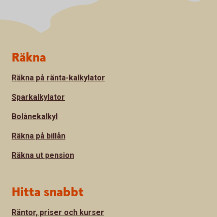
Sidfot
Räkna
Räkna på ränta-kalkylator
Sparkalkylator
Bolånekalkyl
Räkna på billån
Räkna ut pension
Hitta snabbt
Räntor, priser och kurser