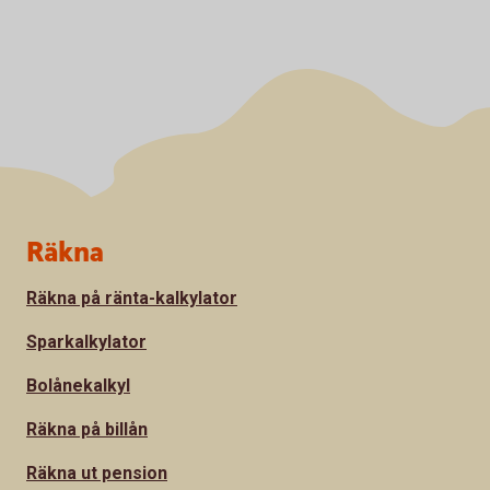
Sidfot
Räkna
Räkna på ränta-kalkylator
Sparkalkylator
Bolånekalkyl
Räkna på billån
Räkna ut pension