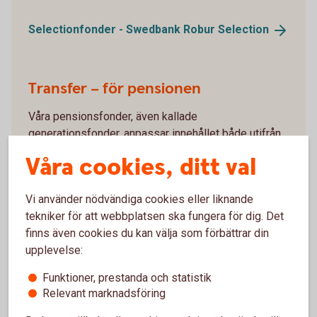
Selectionfonder - Swedbank Robur
Selection
Transfer – för pensionen
Våra pensionsfonder, även kallade
generationsfonder, anpassar innehållet både utifrån
marknadsläget och hur långt du har kvar till din
Våra cookies, ditt val
pension. Med Swedbank Robur Transfer får du ett
enkelt och bekvämt fondsparande för sparandet till
Vi använder nödvändiga cookies eller liknande
din pension.
tekniker för att webbplatsen ska fungera för dig. Det
finns även cookies du kan välja som förbättrar din
Pensionsfonder - Swedbank Robur
Transfer
upplevelse:
Funktioner, prestanda och statistik
Relevant marknadsföring