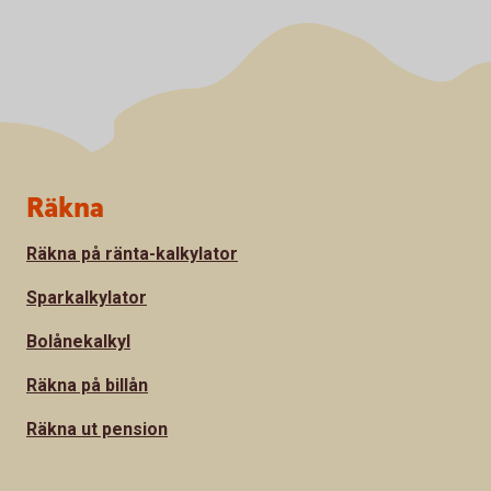
Sidfot
Räkna
Räkna på ränta-kalkylator
Sparkalkylator
Bolånekalkyl
Räkna på billån
Räkna ut pension