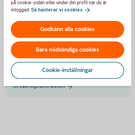
på cookie-sidan eller under din profil när du är
inloggad.
Så hanterar vi
cookies
.
Mer information
Godkänn alla cookies
Försäkringsförmedling
Bara nödvändiga cookies
Läs mer om oss som försäkringsförmedlare och vad
som gäller för vår försäkringsförmedling och
försäkringsdistribution.
Cookie-inställningar
Försäkringsförmedling och
försäkringsdistribution