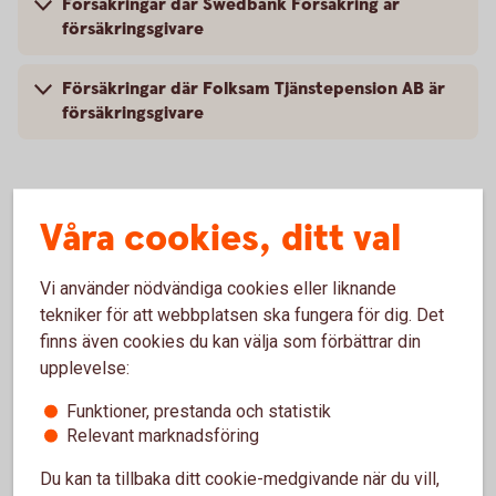
Försäkringar där Swedbank Försäkring är
försäkringsgivare
Försäkringar där Folksam Tjänstepension AB är
försäkringsgivare
Folksam Ömsesidig Sakförsäkring AB
Våra cookies, ditt val
Folksam Ömsesidig Sakförsäkring AB
Vi använder nödvändiga cookies eller liknande
106 60 Stockholm
tekniker för att webbplatsen ska fungera för dig. Det
finns även cookies du kan välja som förbättrar din
upplevelse:
Försäkringar där Folksam ömsesidig
Funktioner, prestanda och statistik
sakförsäkring är försäkringsgivare
Relevant marknadsföring
Du kan ta tillbaka ditt cookie-medgivande när du vill,