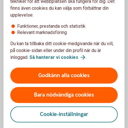
tekniker för att webbplatsen ska fungera för dig. Det
FTP– Fondförsäkring
finns även cookies du kan välja som förbättrar din
upplevelse:
Fast avgift
Funktioner, prestanda och statistik
70 kr
Relevant marknadsföring
Du kan ta tillbaka ditt cookie-medgivande när du vill,
Entrélösning
på cookie-sidan eller under din profil när du är
Swedbank Generation Flex
inloggad.
Så hanterar vi
cookies
.
Förvaltningsavgift
Godkänn alla cookies
0,40-0,33%
1
Bara nödvändiga cookies
Automatisk sänkning av risk och avgift
Tillbaka
1
närmare och under pensionen.
Cookie-inställningar
FTP för anställda i
försäkringsbolag