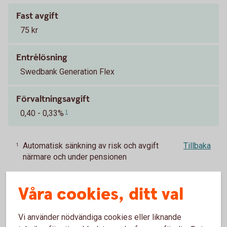
Fast avgift
75 kr
Entrélösning
Swedbank Generation Flex
Förvaltningsavgift
0,40 - 0,33%
1
Automatisk sänkning av risk och avgift
Tillbaka
1
närmare och under pensionen
PA 16 – tjänstepension för statligt
anställda
Våra cookies, ditt val
Vi använder nödvändiga cookies eller liknande