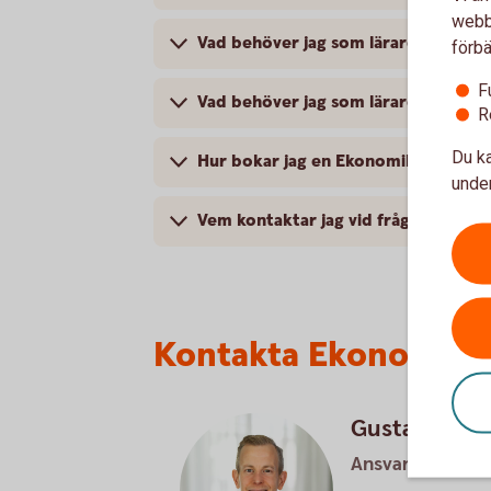
webbp
Vad behöver jag som lärare göra?
förbä
F
Vad behöver jag som lärare göra oc
R
Du ka
Hur bokar jag en Ekonomikoll för mi
under
Vem kontaktar jag vid frågor om Ek
Kontakta Ekonomiko
Gustav Myrb
Ansvarig för Sk