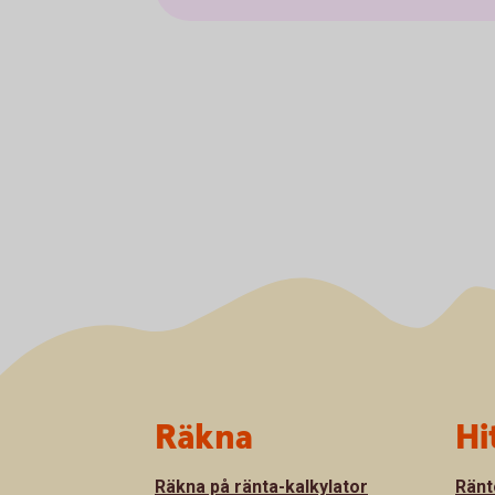
Sidfot
Räkna
Hi
Räkna på ränta-kalkylator
Ränt