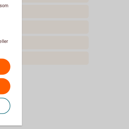
a som
eller