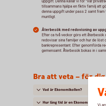
uppgift. Denna kallar vi för "Var privatr
tillsammans hjälpa en fiktiv familj att 
denna uppgift under pass 2 samt fram t
muntligt.
Återbesök med redovisning av uppg
Efter ca två veckor görs ett återbesök d
redovisar sina familjer och hur de löst 
bankrepresentant. Efter genomförda re
gemensamt. Återbesök bokas in i samr
Bra att veta – för d
V
Vad är Ekonomikollen?
Hur lång tid är en Ekonomikoll?
Vi an