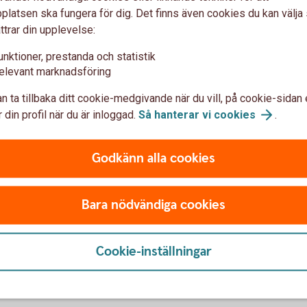
latsen ska fungera för dig. Det finns även cookies du kan välj
ttrar din upplevelse:
unktioner, prestanda och statistik
h förbereda inför besöket?
elevant marknadsföring
n ta tillbaka ditt cookie-medgivande när du vill, på cookie-sidan 
n klass?
 din profil när du är inloggad.
Så hanterar vi
cookies
.
onomikollen?
Godkänn alla cookies
Bara nödvändiga cookies
llen
Cookie-inställningar
erg
olprojektet Ekonomikollen