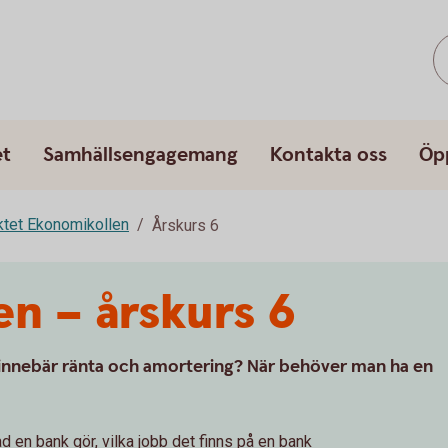
et
Samhällsengagemang
Kontakta oss
Öp
ktet Ekonomikollen
Årskurs 6
n – årskurs 6
innebär ränta och amortering? När behöver man ha en
d en bank gör, vilka jobb det finns på en bank