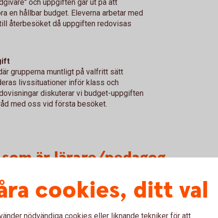
ådgivare" och uppgiften går ut på att
göra en hållbar budget. Eleverna arbetar med
ill återbesöket då uppgiften redovisas
ift
är grupperna muntligt på valfritt sätt
deras livssituationer inför klass och
dovisningar diskuterar vi budget-uppgiften
åd med oss vid första besöket.
ig som är lärare/pedagog
åra cookies, ditt val
vänder nödvändiga cookies eller liknande tekniker för att